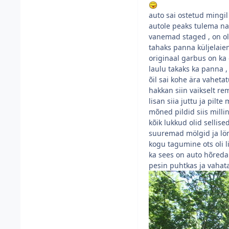
auto sai ostetud mingi
autole peaks tulema nah
vanemad staged , on o
tahaks panna küljelaie
originaal garbus on ka 
laulu takaks ka panna ,
õil sai kohe ära vahetat
hakkan siin vaikselt r
lisan siia juttu ja pilte
mõned pildid siis millin
kõik lukkud olid sellis
suuremad mölgid ja löm
kogu tagumine ots oli li
ka sees on auto hõreda 
pesin puhtkas ja vahat