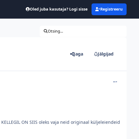
Oled juba kasutaja? Logi sisse
Registreeru
Otsing...
Jaga
Jälgijad
comment_161
KELLEGIL ON SIIS oleks vaja neid originaal küljeleiendeid