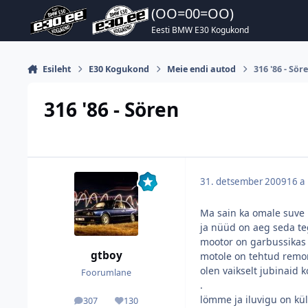
Hüppa postitusse
(OO=00=OO)
Eesti BMW E30 Kogukond
Esileht
E30 Kogukond
Meie endi autod
316 '86 - Sör
316 '86 - Sören
31. detsember 2009
16 a
Ma sain ka omale suve 
ja nüüd on aeg seda t
mootor on garbussikas 
gtboy
motole on tehtud remon
olen vaikselt jubinaid
Foorumlane
.
lömme ja iluvigu on kül
307
130
postitused
Reputatsioon