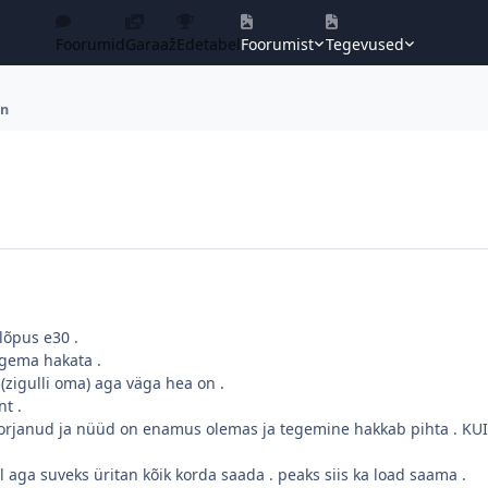
Foorumid
Garaaž
Edetabel
Foorumist
Tegevused
en
lõpus e30 .
egema hakata .
(zigulli oma) aga väga hea on .
t .
 korjanud ja nüüd on enamus olemas ja tegemine hakkab pihta . KUI 
l aga suveks üritan kõik korda saada . peaks siis ka load saama .