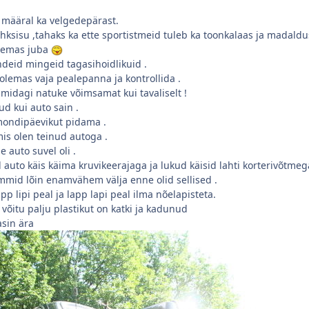
l määral ka velgedepärast.
ksisu ,tahaks ka ette sportistmeid tuleb ka toonkalaas ja madaldus 
lemas juba
ndeid mingeid tagasihoidlikuid .
olemas vaja pealepanna ja kontrollida .
 midagi natuke võimsamat kui tavaliselt !
ud kui auto sain .
emondipäevikut pidama .
 mis olen teinud autoga .
e auto suvel oli .
ed auto käis käima kruvikeerajaga ja lukud käisid lahti korterivõtmeg
mid lõin enamvähem välja enne olid sellised .
pp lipi peal ja lapp lapi peal ilma nõelapisteta.
võitu palju plastikut on katki ja kadunud
asin ära