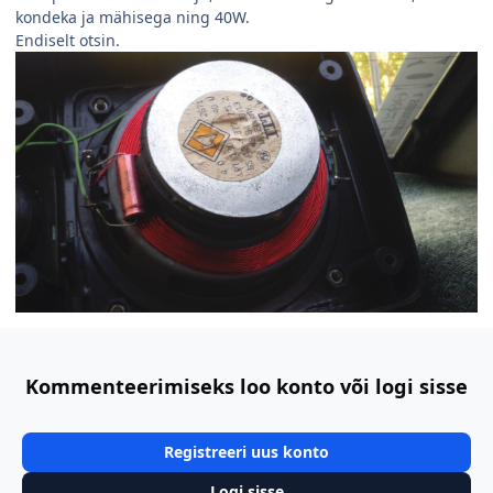
kondeka ja mähisega ning 40W.
Endiselt otsin.
Kommenteerimiseks loo konto või logi sisse
Registreeri uus konto
Logi sisse