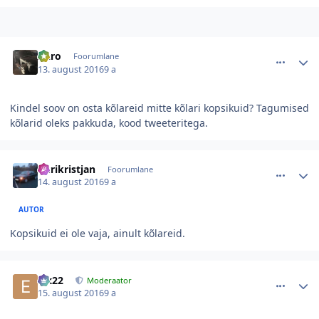
comment_109745
Autori statistika
Aaro
Foorumlane
13. august 2016
9 a
Kindel soov on osta kõlareid mitte kõlari kopsikuid? Tagumised
kõlarid oleks pakkuda, kood tweeteritega.
comment_109749
Autori statistika
kurikristjan
Foorumlane
14. august 2016
9 a
AUTOR
Kopsikuid ei ole vaja, ainult kõlareid.
comment_109804
Autori statistika
eix22
Moderaator
15. august 2016
9 a