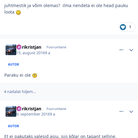
juhtmestik ja võim olemas? ilma nendeta ei ole head pauku
loota
1
comment_109810
Autori statistika
kurikristjan
Foorumlane
15. august 2016
9 a
AUTOR
Paraku ei ole
4 nädalat hiljem...
comment_110551
Autori statistika
kurikristjan
Foorumlane
9. september 2016
9 a
AUTOR
Et ei pakutaks valesid asju, siis kõlar on tagant selline,