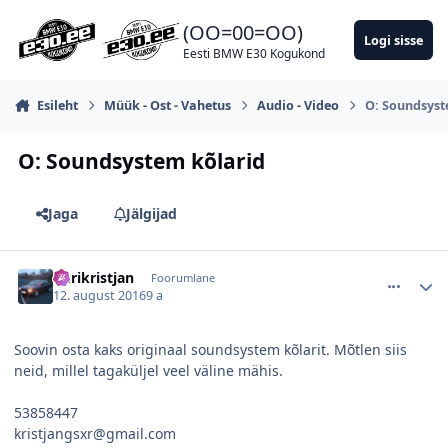
Hüppa postitusse
(OO=00=OO)
Logi sisse
Eesti BMW E30 Kogukond
Esileht
Müük - Ost - Vahetus
Audio - Video
O: Soundsyst
O: Soundsystem kõlarid
Jaga
Jälgijad
comment_109703
Autori statistika
kurikristjan
Foorumlane
12. august 2016
9 a
Soovin osta kaks originaal soundsystem kõlarit. Mõtlen siis
neid, millel tagaküljel veel väline mähis.
53858447
kristjangsxr@gmail.com