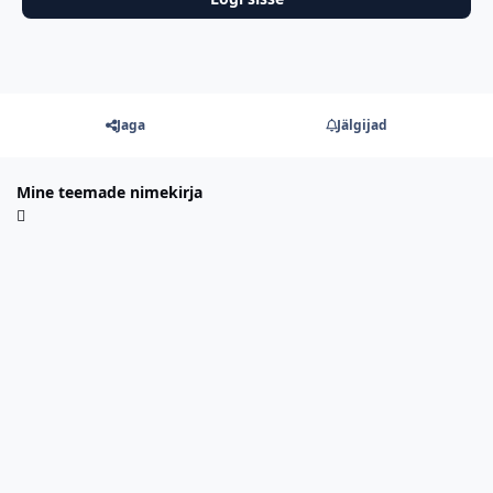
Jaga
Jälgijad
Mine teemade nimekirja