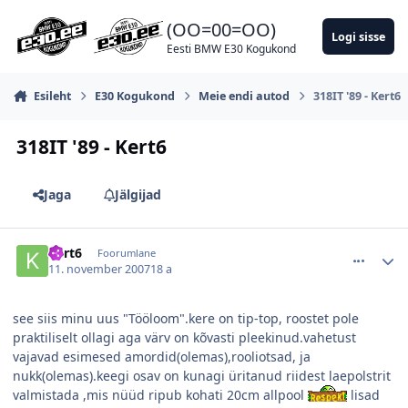
Hüppa postitusse
(OO=00=OO)
Logi sisse
Eesti BMW E30 Kogukond
Esileht
E30 Kogukond
Meie endi autod
318IT '89 - Kert6
318IT '89 - Kert6
Jaga
Jälgijad
comment_26602
Autori statistika
kert6
Foorumlane
11. november 2007
18 a
see siis minu uus "Tööloom".kere on tip-top, roostet pole
praktiliselt ollagi aga värv on kõvasti pleekinud.vahetust
vajavad esimesed amordid(olemas),rooliotsad, ja
nukk(olemas).keegi osav on kunagi üritanud riidest laepolstrit
valmistada ,mis nüüd ripub kohati 20cm allpool
lisad