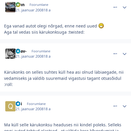
Jann
Foorumlane
21. jaanuar 2008
18 a
Ega vanad autot olegi nõrgad, enne need uued
Aga tal vedas siis kärukonksuga :twisted:
comment_26027
Autori statistika
-elav-
Foorumlane
21. jaanuar 2008
18 a
Kärukonks on selles suhtes küll hea asi olnud läbiaegade, nii
vedamiseks ja väldib suuremaid vigastusi tagant otsasõidul
:roll:
comment_26026
Autori statistika
qpi
Foorumlane
21. jaanuar 2008
18 a
Ma küll selle kärukonksu headuses nii kindel poleks. Selleks
ongi autod tehtud elastsed , et vältida kere kõverdumist ja