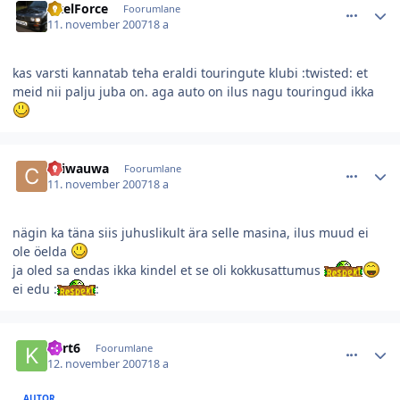
AxelForce
Foorumlane
11. november 2007
18 a
kas varsti kannatab teha eraldi touringute klubi :twisted: et
meid nii palju juba on. aga auto on ilus nagu touringud ikka
comment_26599
Autori statistika
chiwauwa
Foorumlane
11. november 2007
18 a
nägin ka täna siis juhuslikult ära selle masina, ilus muud ei
ole öelda
ja oled sa endas ikka kindel et se oli kokkusattumus
ei edu :
:
comment_26598
Autori statistika
kert6
Foorumlane
12. november 2007
18 a
AUTOR