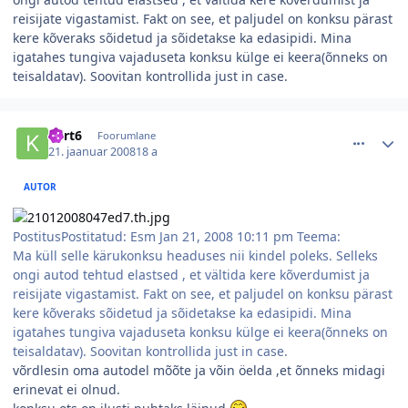
reisijate vigastamist. Fakt on see, et paljudel on konksu pärast
kere kõveraks sõidetud ja sõidetakse ka edasipidi. Mina
igatahes tungiva vajaduseta konksu külge ei keera(õnneks on
teisaldatav). Soovitan kontrollida just in case.
comment_26021
Autori statistika
kert6
Foorumlane
21. jaanuar 2008
18 a
AUTOR
PostitusPostitatud: Esm Jan 21, 2008 10:11 pm Teema:
Ma küll selle kärukonksu headuses nii kindel poleks. Selleks
ongi autod tehtud elastsed , et vältida kere kõverdumist ja
reisijate vigastamist. Fakt on see, et paljudel on konksu pärast
kere kõveraks sõidetud ja sõidetakse ka edasipidi. Mina
igatahes tungiva vajaduseta konksu külge ei keera(õnneks on
teisaldatav). Soovitan kontrollida just in case.
võrdlesin oma autodel mõõte ja võin öelda ,et õnneks midagi
erinevat ei olnud.