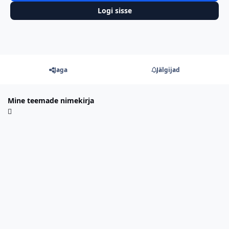
Logi sisse
Jaga
Jälgijad
Mine teemade nimekirja