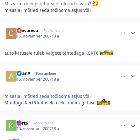
Mis virma kleepsud peale tulevad siis ka?
misasja? mõtled seda töölooma asjus või?
comment_26589
Autori statistika
chiwauwa
Foorumlane
15. november 2007
18 a
auto katusele tuleb valgete tähtedega KERT6
comment_26588
Autori statistika
AllanA
Foorumlane
15. november 2007
18 a
misasja? mõtled seda töölooma asjus või?
Muidugi. Kert6 katusele oleks muidugi tase
comment_26587
Autori statistika
kert6
Foorumlane
15. november 2007
18 a