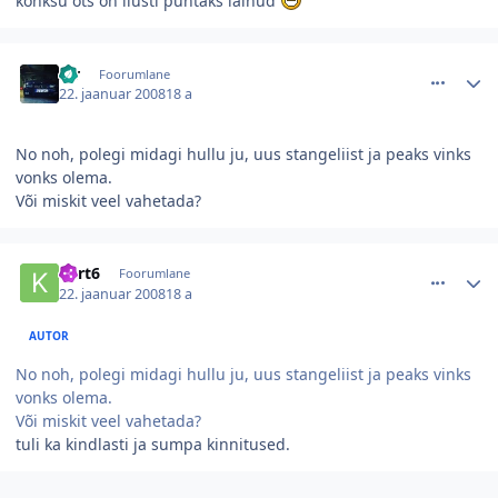
konksu ots on ilusti puhtaks läinud
comment_26018
Autori statistika
str
Foorumlane
22. jaanuar 2008
18 a
No noh, polegi midagi hullu ju, uus stangeliist ja peaks vinks
vonks olema.
Või miskit veel vahetada?
comment_26017
Autori statistika
kert6
Foorumlane
22. jaanuar 2008
18 a
AUTOR
No noh, polegi midagi hullu ju, uus stangeliist ja peaks vinks
vonks olema.
Või miskit veel vahetada?
tuli ka kindlasti ja sumpa kinnitused.