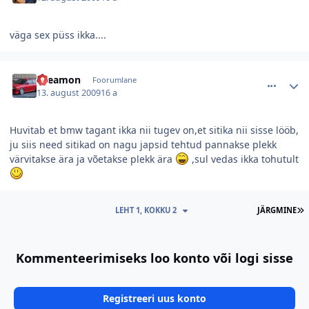
väga sex püss ikka....
comment_18500
Autori statistika
Dreamon
Foorumlane
13. august 2009
16 a
Huvitab et bmw tagant ikka nii tugev on,et sitika nii sisse lööb,
ju siis need sitikad on nagu japsid tehtud pannakse plekk
värvitakse ära ja võetakse plekk ära
,sul vedas ikka tohutult
V
LEHT 1, KOKKU 2
JÄRGMINE
Kommenteerimiseks loo konto või logi sisse
Registreeri uus konto