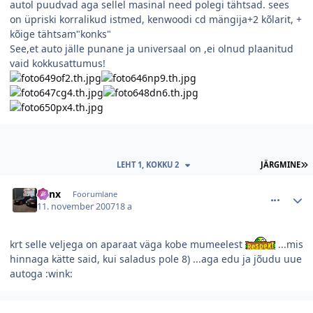
autol puudvad aga sellel masinal need polegi tähtsad. sees
on üpriski korralikud istmed, kenwoodi cd mängija+2 kõlarit, +
kõige tähtsam"konks"
See,et auto jälle punane ja universaal on ,ei olnud plaanitud
vaid kokkusattumus!
V
LEHT 1, KOKKU 2
JÄRGMINE
comment_26601
Autori statistika
Renx
Foorumlane
11. november 2007
18 a
krt selle veljega on aparaat väga kobe mumeelest
...mis
hinnaga kätte said, kui saladus pole 8) ...aga edu ja jõudu uue
autoga :wink:
comment_26600
Autori statistika