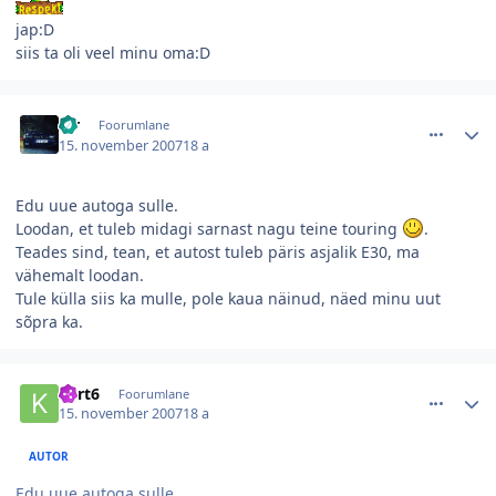
jap:D
siis ta oli veel minu oma:D
comment_26595
Autori statistika
str
Foorumlane
15. november 2007
18 a
Edu uue autoga sulle.
Loodan, et tuleb midagi sarnast nagu teine touring
.
Teades sind, tean, et autost tuleb päris asjalik E30, ma
vähemalt loodan.
Tule külla siis ka mulle, pole kaua näinud, näed minu uut
sõpra ka.
comment_26593
Autori statistika
kert6
Foorumlane
15. november 2007
18 a
AUTOR
Edu uue autoga sulle.