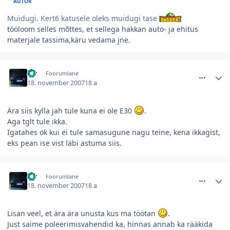
AUTOR
Muidugi. Kert6 katusele oleks muidugi tase
tööloom selles mõttes, et sellega hakkan auto- ja ehitus
materjale tassima,käru vedama jne.
comment_26586
Autori statistika
str
Foorumlane
18. november 2007
18 a
Ära siis kylla jah tule kuna ei ole E30
.
Aga tglt tule ikka.
Igatahes ok kui ei tule samasugune nagu teine, kena ikkagist,
eks pean ise vist läbi astuma siis.
comment_26585
Autori statistika
str
Foorumlane
18. november 2007
18 a
Lisan veel, et ära ära unusta kus ma töötan
.
Just saime poleerimisvahendid ka, hinnas annab ka rääkida