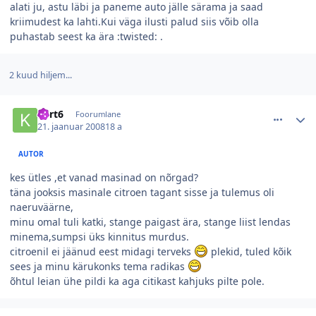
alati ju, astu läbi ja paneme auto jälle särama ja saad
kriimudest ka lahti.Kui väga ilusti palud siis võib olla
puhastab seest ka ära :twisted: .
2 kuud hiljem...
comment_26029
Autori statistika
kert6
Foorumlane
21. jaanuar 2008
18 a
AUTOR
kes ütles ,et vanad masinad on nõrgad?
täna jooksis masinale citroen tagant sisse ja tulemus oli
naeruväärne,
minu omal tuli katki, stange paigast ära, stange liist lendas
minema,sumpsi üks kinnitus murdus.
citroenil ei jäänud eest midagi terveks
plekid, tuled kõik
sees ja minu kärukonks tema radikas
õhtul leian ühe pildi ka aga citikast kahjuks pilte pole.
comment_26028
Autori statistika