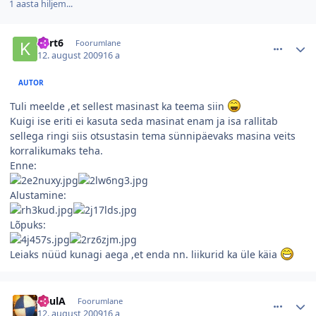
1 aasta hiljem...
comment_18515
Autori statistika
kert6
Foorumlane
12. august 2009
16 a
AUTOR
Tuli meelde ,et sellest masinast ka teema siin
Kuigi ise eriti ei kasuta seda masinat enam ja isa rallitab
sellega ringi siis otsustasin tema sünnipäevaks masina veits
korralikumaks teha.
Enne:
Alustamine:
Lõpuks:
Leiaks nüüd kunagi aega ,et enda nn. liikurid ka üle käia
comment_18514
Autori statistika
RaulA
Foorumlane
12. august 2009
16 a