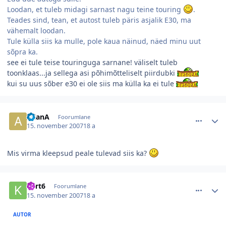
Loodan, et tuleb midagi sarnast nagu teine touring
.
Teades sind, tean, et autost tuleb päris asjalik E30, ma
vähemalt loodan.
Tule külla siis ka mulle, pole kaua näinud, näed minu uut
sõpra ka.
see ei tule teise touringuga sarnane! väliselt tuleb
toonklaas...ja sellega asi põhimõtteliselt piirdubki
kui su uus sõber e30 ei ole siis ma külla ka ei tule
comment_26592
Autori statistika
AllanA
Foorumlane
15. november 2007
18 a
Mis virma kleepsud peale tulevad siis ka?
comment_26590
Autori statistika
kert6
Foorumlane
15. november 2007
18 a
AUTOR