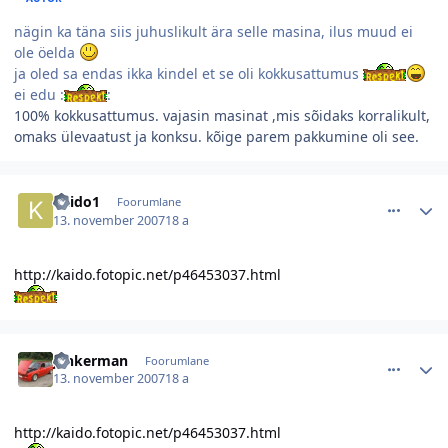
nägin ka täna siis juhuslikult ära selle masina, ilus muud ei
ole öelda
ja oled sa endas ikka kindel et se oli kokkusattumus
ei edu :
:
100% kokkusattumus. vajasin masinat ,mis sõidaks korralikult,
omaks ülevaatust ja konksu. kõige parem pakkumine oli see.
comment_26597
Autori statistika
kaido1
Foorumlane
13. november 2007
18 a
http://kaido.fotopic.net/p46453037.html
comment_26596
Autori statistika
j6hkerman
Foorumlane
13. november 2007
18 a
http://kaido.fotopic.net/p46453037.html