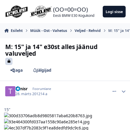
Hüppa postitusse
(OO=00=OO)
Logi sisse
Eesti BMW E30 Kogukond
Esileht
Müük - Ost - Vahetus
Veljed - Rehvid
M: 15" ja 14
M: 15" ja 14" e30st alles jäänud
valuveljed
Jaga
Jälgijad
comment_39642
Autori statistika
Tonisr
Foorumlane
28. märts 2012
14 a
15"