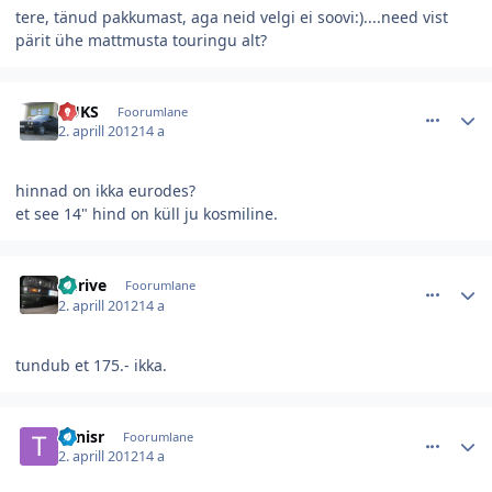
tere, tänud pakkumast, aga neid velgi ei soovi:)....need vist
pärit ühe mattmusta touringu alt?
comment_40004
Autori statistika
KUKS
Foorumlane
2. aprill 2012
14 a
hinnad on ikka eurodes?
et see 14" hind on küll ju kosmiline.
comment_40007
Autori statistika
i-drive
Foorumlane
2. aprill 2012
14 a
tundub et 175.- ikka.
comment_40034
Autori statistika
Tonisr
Foorumlane
2. aprill 2012
14 a