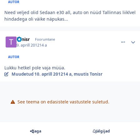
AUTOR
Need veljed olid Sedaan e30 all, auto on nüüd Tallinnas liiklvel
hindadega oli väike näpukas...
comment_40536
Autori statistika
Tonisr
Foorumlane
9. aprill 2012
14 a
AUTOR
Lukku hetkel pole vaja müüa.
Muudetud
10. aprill 2012
14 a
, muutis Tonisr
See teema on edasistele vastustele suletud.
Jaga
Jälgijad