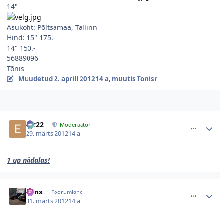
14"
Asukoht: Põltsamaa, Tallinn
Hind: 15" 175.-
14" 150.-
56889096
Tõnis
Muudetud
2. aprill 2012
14 a
, muutis Tonisr
comment_39695
Autori statistika
eix22
Moderaator
29. märts 2012
14 a
1 up nädalas!
comment_39895
Autori statistika
Renx
Foorumlane
31. märts 2012
14 a