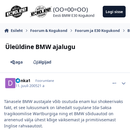
Hüppa postitusse
(OO=00=OO)
Logi sisse
Eesti BMW E30 Kogukond
Esileht
Foorum & Kogukond
Foorum ja E30 Kogukond
B
Üleüldine BMW ajalugu
Jaga
Jälgijad
comment_30268
Autori statistika
Denka1
Foorumlane
11. juuli 2005
21 a
Tänasele BMW austajale võib osutuda enam kui shokeerivaks
fakt, et see luksusmark on lähedalt sugulane Ida-Saksa
tragikoomilise Wartburgiga ning et BMW sõiduautod on
arenenud välja ühest kõige väiksemast ja primitiivsemast
Inglise rahvaautost.