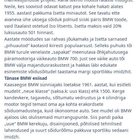
Neile, kes soovisid odavat katust pea kohale hakati alates
1955. aastast pakkuma Isetta miniautot. See tavatu ette
avaneva ühe uksega sõiduk polnud siiski päris BMW toode,
vaid Itaalaist ostetud Iso litsents. Isetta maksis vaid 20%
luksusauto 501 hinnast.
Aastate möödudes sai rahvas jõukamaks ja Isetta sarnased
„pihuautod“ kaotasid kiiresti populaarsust. Selleks puhuks tõi
BMW turule venelaste „sapakat“ meenutava õhkjahutusega
päramootoriga väikeauto BMW 700. Just see väike auto tõi
BMW välja majandusraskustest ja hakkas läbi edukate
esinemiste võidusõitudel taastama margi sportlikku imidzhit.
Tänase BMW esiisad
Kaasaegse BMW sünniajaks loetakse 1961. aastat, kui esitleti
mudelit „neue klasse“ (saksa.k: uus klass) ehk 1500. Kerge
kandevkere, tagavedu, sõltumatu vedrustus ja 4 silindriga
mootor tegid temast oma aja kohta erakordsete
sõiduomadustega, kuid ökonoomse auto. See mudel oli BMW
ajaloos üks olulisemaid murrangupunte. Siis pandi paika
„uue“ BMW kerekuju, disainijooned, põhilised tehnilised
lahendused ja suurt sõidurõõmu pakkuva sportliku sedaani
imidzh.