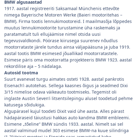
BMW algusaastad
1917. aastal registreeriti Saksamaal Münchenis ettevõte
nimega Bayerische Motoren Werke (Baieri mootoritehas –
BMW). Firma tootis lennukimootoreid. I maailmasõja lõppedes
muutus lennukimootorite turustamine üha raskemaks ja
paratamatult tuli ellujäämise nimel otsida uusi
tegevusvaldkondi. Pöörase kiirusega suurenev nõudlus
mootorrataste järele tundus ainsa väljapääsuna ja juba 1919.
aastal tootis BMW esimesed jõuallikad mootorratastele.
Esimese päris oma mootorratta projekteeris BMW 1923. aastal
rekordilise aja – 5 nädalaga.
Autosid tootma
Suurt avanevat turgu aimates osteti 1928. aastal pankrotis
Eisenach’i autotehas. Sellega kaasnes õigus ja seadmed Dixi
3/15 nimelise odava väikeauto tootmiseks. Tegemist oli
inglaste Austin Seven’i litsentsilepingu alusel toodetud pehme
katusega sõidukiga.
Algupärasel kujul toodeti Dixit vaid ühe aasta. Alles pärast
hädapäraseid täiustusi hakkas auto kandma BMW embleemi.
Esimene „tõeline“ BMW sündis 1933. aastal. Nimelt sai sel
aastal valminud mudel 303 esimese BMW-na kuue silindriga
(1,2liitrise) mootori ja fännide seas armastatud kahe