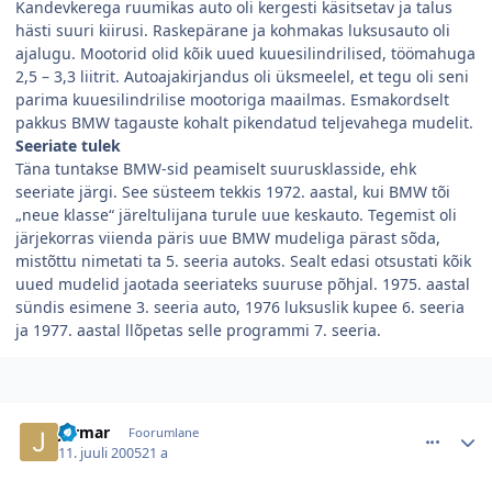
Kandevkerega ruumikas auto oli kergesti käsitsetav ja talus
hästi suuri kiirusi. Raskepärane ja kohmakas luksusauto oli
ajalugu. Mootorid olid kõik uued kuuesilindrilised, töömahuga
2,5 – 3,3 liitrit. Autoajakirjandus oli üksmeelel, et tegu oli seni
parima kuuesilindrilise mootoriga maailmas. Esmakordselt
pakkus BMW tagauste kohalt pikendatud teljevahega mudelit.
Seeriate tulek
Täna tuntakse BMW-sid peamiselt suurusklasside, ehk
seeriate järgi. See süsteem tekkis 1972. aastal, kui BMW tõi
„neue klasse“ järeltulijana turule uue keskauto. Tegemist oli
järjekorras viienda päris uue BMW mudeliga pärast sõda,
mistõttu nimetati ta 5. seeria autoks. Sealt edasi otsustati kõik
uued mudelid jaotada seeriateks suuruse põhjal. 1975. aastal
sündis esimene 3. seeria auto, 1976 luksuslik kupee 6. seeria
ja 1977. aastal llõpetas selle programmi 7. seeria.
comment_30267
Autori statistika
Jarmar
Foorumlane
11. juuli 2005
21 a