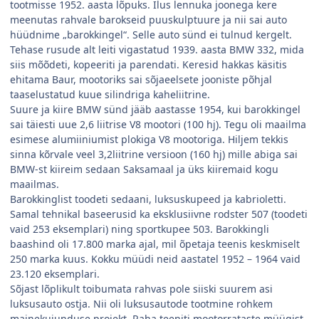
tootmisse 1952. aasta lõpuks. Ilus lennuka joonega kere
meenutas rahvale barokseid puuskulptuure ja nii sai auto
hüüdnime „barokkingel“. Selle auto sünd ei tulnud kergelt.
Tehase rusude alt leiti vigastatud 1939. aasta BMW 332, mida
siis mõõdeti, kopeeriti ja parendati. Keresid hakkas käsitis
ehitama Baur, mootoriks sai sõjaeelsete jooniste põhjal
taaselustatud kuue silindriga kaheliitrine.
Suure ja kiire BMW sünd jääb aastasse 1954, kui barokkingel
sai täiesti uue 2,6 liitrise V8 mootori (100 hj). Tegu oli maailma
esimese alumiiniumist plokiga V8 mootoriga. Hiljem tekkis
sinna kõrvale veel 3,2liitrine versioon (160 hj) mille abiga sai
BMW-st kiireim sedaan Saksamaal ja üks kiiremaid kogu
maailmas.
Barokkinglist toodeti sedaani, luksuskupeed ja kabrioletti.
Samal tehnikal baseerusid ka eksklusiivne rodster 507 (toodeti
vaid 253 eksemplari) ning sportkupee 503. Barokkingli
baashind oli 17.800 marka ajal, mil õpetaja teenis keskmiselt
250 marka kuus. Kokku müüdi neid aastatel 1952 – 1964 vaid
23.120 eksemplari.
Sõjast lõplikult toibumata rahvas pole siiski suurem asi
luksusauto ostja. Nii oli luksusautode tootmine rohkem
mainekujunduse projekt. Raha teeniti mootorrataste müügist.