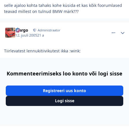
selle ajaloo kohta tahaks kohe küsida et kas kõik foorumlased
teavad millest on tulnud BMW märk???
comment_30266
Autori statistika
Margo
Administraator
12. juuli 2005
21 a
Tiirlevatest lennukitiivikutest ikka :wink:
Kommenteerimiseks loo konto või logi sisse
Registreeri uus konto
Logi sisse