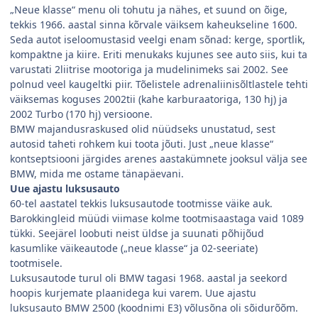
„Neue klasse“ menu oli tohutu ja nähes, et suund on õige,
tekkis 1966. aastal sinna kõrvale väiksem kaheukseline 1600.
Seda autot iseloomustasid veelgi enam sõnad: kerge, sportlik,
kompaktne ja kiire. Eriti menukaks kujunes see auto siis, kui ta
varustati 2liitrise mootoriga ja mudelinimeks sai 2002. See
polnud veel kaugeltki piir. Tõelistele adrenaliinisõltlastele tehti
väiksemas koguses 2002tii (kahe karburaatoriga, 130 hj) ja
2002 Turbo (170 hj) versioone.
BMW majandusraskused olid nüüdseks unustatud, sest
autosid taheti rohkem kui toota jõuti. Just „neue klasse“
kontseptsiooni järgides arenes aastakümnete jooksul välja see
BMW, mida me ostame tänapäevani.
Uue ajastu luksusauto
60-tel aastatel tekkis luksusautode tootmisse väike auk.
Barokkingleid müüdi viimase kolme tootmisaastaga vaid 1089
tükki. Seejärel loobuti neist üldse ja suunati põhijõud
kasumlike väikeautode („neue klasse“ ja 02-seeriate)
tootmisele.
Luksusautode turul oli BMW tagasi 1968. aastal ja seekord
hoopis kurjemate plaanidega kui varem. Uue ajastu
luksusauto BMW 2500 (koodnimi E3) võlusõna oli sõidurõõm.