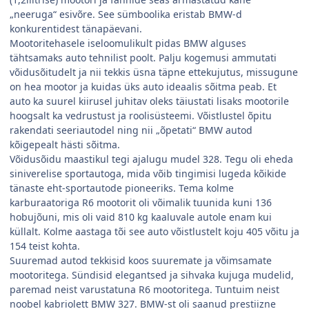
„neeruga“ esivõre. See sümboolika eristab BMW-d
konkurentidest tänapäevani.
Mootoritehasele iseloomulikult pidas BMW alguses
tähtsamaks auto tehnilist poolt. Palju kogemusi ammutati
võidusõitudelt ja nii tekkis üsna täpne ettekujutus, missugune
on hea mootor ja kuidas üks auto ideaalis sõitma peab. Et
auto ka suurel kiirusel juhitav oleks täiustati lisaks mootorile
hoogsalt ka vedrustust ja roolisüsteemi. Võistlustel õpitu
rakendati seeriautodel ning nii „õpetati“ BMW autod
kõigepealt hästi sõitma.
Võidusõidu maastikul tegi ajalugu mudel 328. Tegu oli eheda
siniverelise sportautoga, mida võib tingimisi lugeda kõikide
tänaste eht-sportautode pioneeriks. Tema kolme
karburaatoriga R6 mootorit oli võimalik tuunida kuni 136
hobujõuni, mis oli vaid 810 kg kaaluvale autole enam kui
küllalt. Kolme aastaga tõi see auto võistlustelt koju 405 võitu ja
154 teist kohta.
Suuremad autod tekkisid koos suuremate ja võimsamate
mootoritega. Sündisid elegantsed ja sihvaka kujuga mudelid,
paremad neist varustatuna R6 mootoritega. Tuntuim neist
noobel kabriolett BMW 327. BMW-st oli saanud prestiizne