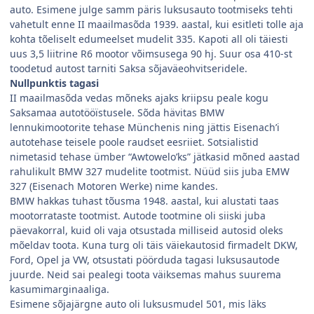
auto. Esimene julge samm päris luksusauto tootmiseks tehti
vahetult enne II maailmasõda 1939. aastal, kui esitleti tolle aja
kohta tõeliselt edumeelset mudelit 335. Kapoti all oli täiesti
uus 3,5 liitrine R6 mootor võimsusega 90 hj. Suur osa 410-st
toodetud autost tarniti Saksa sõjaväeohvitseridele.
Nullpunktis tagasi
II maailmasõda vedas mõneks ajaks kriipsu peale kogu
Saksamaa autotööïstusele. Sõda hävitas BMW
lennukimootorite tehase Münchenis ning jättis Eisenach’i
autotehase teisele poole raudset eesriiet. Sotsialistid
nimetasid tehase ümber “Awtowelo’ks” jätkasid mõned aastad
rahulikult BMW 327 mudelite tootmist. Nüüd siis juba EMW
327 (Eisenach Motoren Werke) nime kandes.
BMW hakkas tuhast tõusma 1948. aastal, kui alustati taas
mootorrataste tootmist. Autode tootmine oli siiski juba
päevakorral, kuid oli vaja otsustada milliseid autosid oleks
mõeldav toota. Kuna turg oli täis väiekautosid firmadelt DKW,
Ford, Opel ja VW, otsustati pöörduda tagasi luksusautode
juurde. Neid sai pealegi toota väiksemas mahus suurema
kasumimarginaaliga.
Esimene sõjajärgne auto oli luksusmudel 501, mis läks