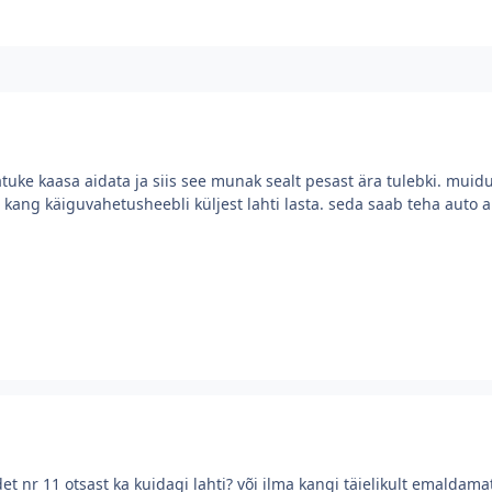
tuke kaasa aidata ja siis see munak sealt pesast ära tulebki. muid
b kang käiguvahetusheebli küljest lahti lasta. seda saab teha auto al
et nr 11 otsast ka kuidagi lahti? või ilma kangi täielikult emaldamat