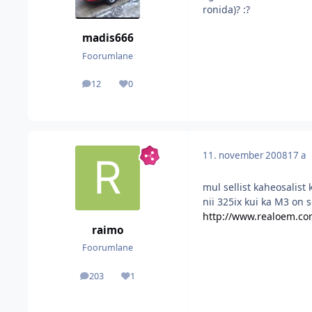
ronida)? :?
madis666
Foorumlane
12
0
postitused
Reputatsioon
11. november 2008
17 a
mul sellist kaheosalist 
nii 325ix kui ka M3 on 
http://www.realoem.
raimo
Foorumlane
203
1
postitused
Reputatsioon