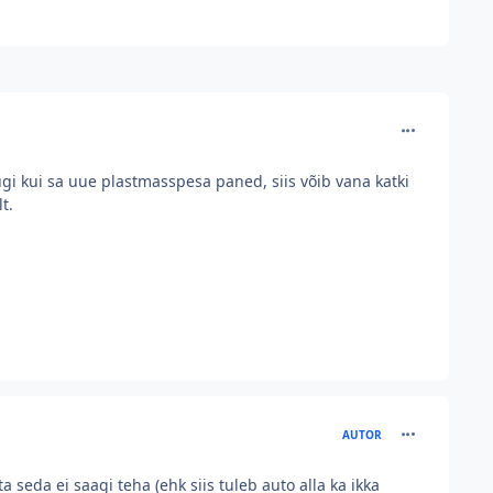
comment_226
ugi kui sa uue plastmasspesa paned, siis võib vana katki
t.
comment_226
AUTOR
a seda ei saagi teha (ehk siis tuleb auto alla ka ikka