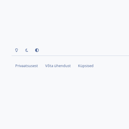
Hele teema
Tume teema
Kasuta seadme teemat
Privaatsusest
Võta ühendust
Küpsised
(OO=00=OO)
Copyright © 2006-2026.
All copyrights belong to their respective owners.