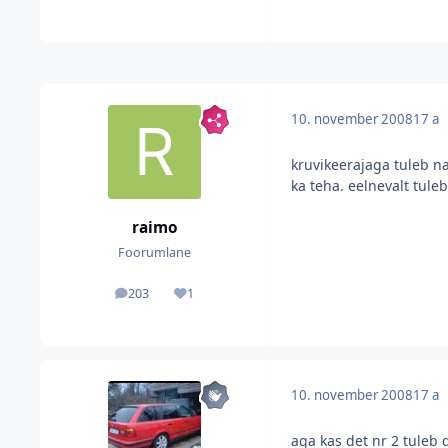
10. november 2008
17 a
kruvikeerajaga tuleb na
ka teha. eelnevalt tule
raimo
Foorumlane
203
1
postitused
Reputatsioon
10. november 2008
17 a
aga kas det nr 2 tuleb d