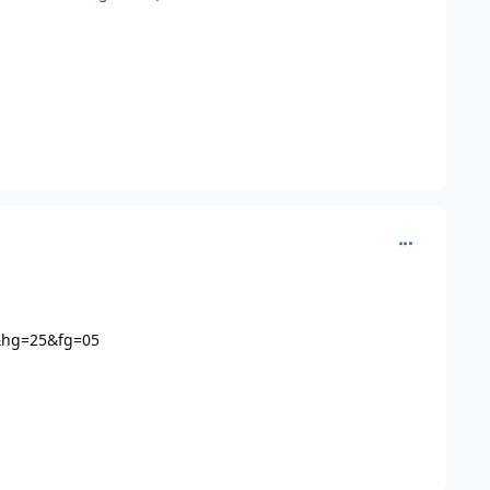
comment_226
&hg=25&fg=05