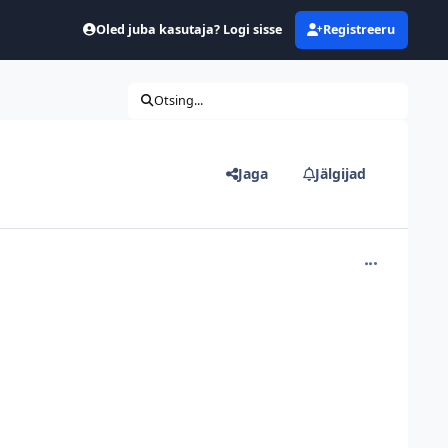
Oled juba kasutaja? Logi sisse
Registreeru
Otsing...
Jaga
Jälgijad
comment_226