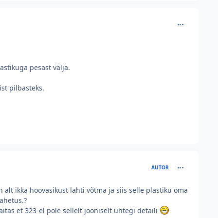
comment_226
astikuga pesast välja.
st pilbasteks.
comment_226
AUTOR
 alt ikka hoovasikust lahti võtma ja siis selle plastiku oma
vahetus.?
tas et 323-el pole sellelt jooniselt ühtegi detaili