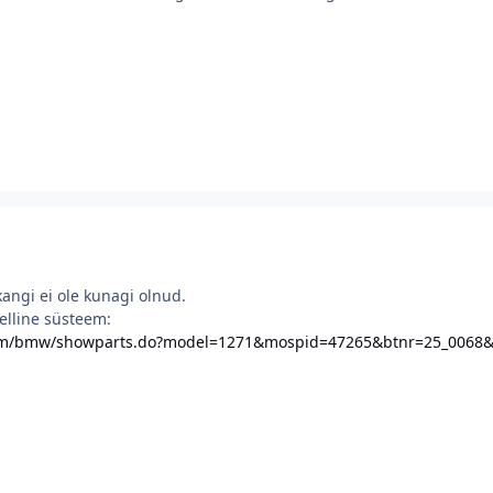
kangi ei ole kunagi olnud.
selline süsteem:
com/bmw/showparts.do?model=1271&mospid=47265&btnr=25_0068