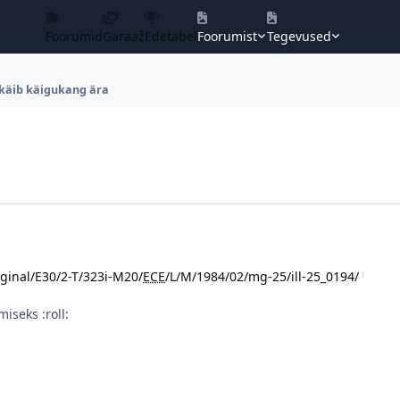
Foorumid
Garaaž
Edetabel
Foorumist
Tegevused
 käib käigukang ära
iginal/E30/2-T/323i-M20/
ECE
/L/M/1984/02/mg-25/ill-25_0194/
iseks :roll: