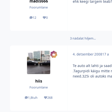
madis666
ehk keegi targem teab?
Foorumlane
12
0
postitused
Reputatsioon
3 nädalat hiljem...
4. detsember 2008
17 a
Te auto alt lahti ja sa
.Tagurpidi käigu mitte 
need.325i oli autoks ma
hiis
Foorumlane
1,8tuh
268
postitused
Reputatsioon