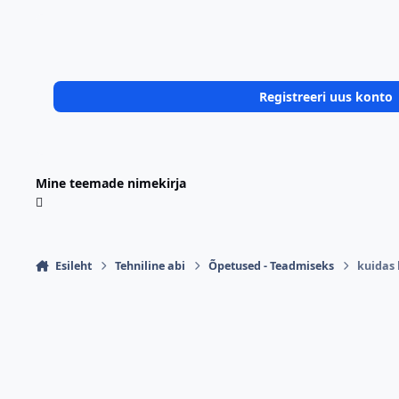
Registreeri uus konto
Mine teemade nimekirja
Esileht
Tehniline abi
Õpetused - Teadmiseks
kuidas