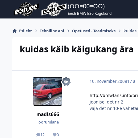
Hüppa postitusse
(OO=00=OO)
Eesti BMW E30 Kogukond
Esileht
Tehniline abi
Õpetused - Teadmiseks
kuidas
kuidas käib käigukang ära
10. november 2008
17 a
http://bmwfans.info/or
joonisel det nr 2
vaja det nr 10-e vahetam
madis666
Foorumlane
12
0
postitused
Reputatsioon