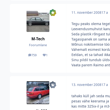
11. november 2008
17 a
Tegu peaks olema tegeli
Leevendusmuhvist kang k
Seda plastik rõngast tu
M-Tech
Tagasipanek on sama as
Mõnus nokitsemise töö 
Foorumlane
Vähemalt esimest korda
Eeldan, et sa tahad ik
759
1
postitused
Reputatsioon
Sinu pildil tundub ülds
Vaata parem Raimo antu
13. november 2008
17 a
tahaks küll jah seda mun
pesas vähe keerama ja p
kas mitte 325ix-il ja m3