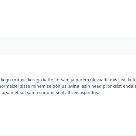
ad kogu ürituse koraga kätte lihtsam ja parem ülevaade mis seal kul
normalsel sisse minemise põhjus .Mina lasin need pronksist endale 
 arvan et sul sama sugune seal all see asjandus.