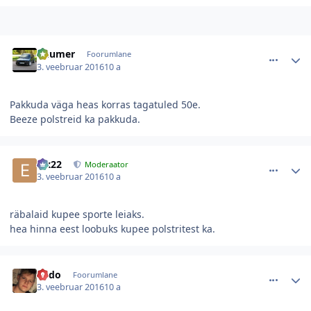
comment_103021
Autori statistika
buumer
Foorumlane
3. veebruar 2016
10 a
Pakkuda väga heas korras tagatuled 50e.
Beeze polstreid ka pakkuda.
comment_103022
Autori statistika
eix22
Moderaator
3. veebruar 2016
10 a
räbalaid kupee sporte leiaks.
hea hinna eest loobuks kupee polstritest ka.
comment_103026
Autori statistika
Endo
Foorumlane
3. veebruar 2016
10 a