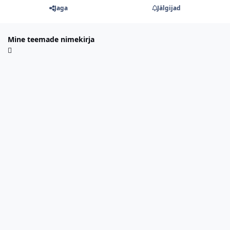
Jaga
Jälgijad
Mine teemade nimekirja