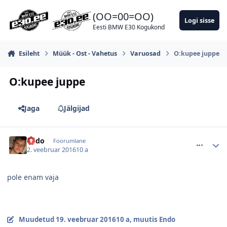
Hüppa postitusse
(OO=00=OO)
Logi sisse
Eesti BMW E30 Kogukond
Esileht
Müük - Ost - Vahetus
Varuosad
O:kupee juppe
O:kupee juppe
Jaga
Jälgijad
comment_103013
Autori statistika
Endo
Foorumlane
2. veebruar 2016
10 a
pole enam vaja
Muudetud
19. veebruar 2016
10 a
, muutis Endo