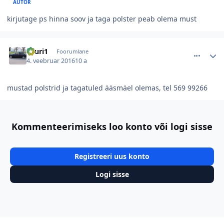
AUTOR
kirjutage ps hinna soov ja taga polster peab olema must
comment_103077
Autori statistika
Lauri1
Foorumlane
4. veebruar 2016
10 a
mustad polstrid ja tagatuled ääsmäel olemas, tel 569 99266
Kommenteerimiseks loo konto või logi sisse
Registreeri uus konto
Logi sisse