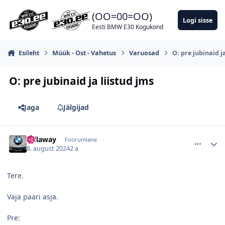
Hüppa postitusse
(OO=00=OO)
Logi sisse
Eesti BMW E30 Kogukond
Esileht
Müük - Ost - Vahetus
Varuosad
O: pre jubinaid j
O: pre jubinaid ja liistud jms
Jaga
Jälgijad
comment_154575
Autori statistika
callaway
Foorumlane
8. august 2024
2 a
Tere.
Vaja paari asja.
Pre: