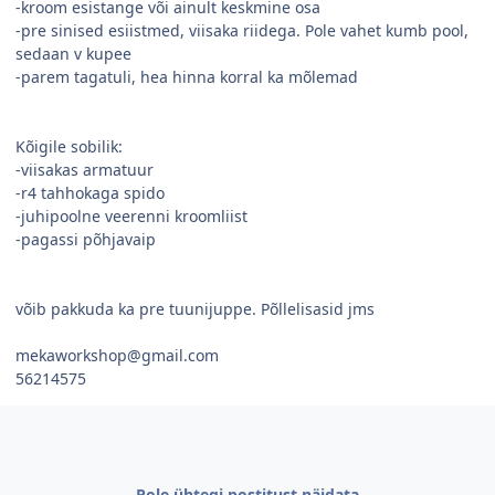
-kroom esistange või ainult keskmine osa
-pre sinised esiistmed, viisaka riidega. Pole vahet kumb pool,
sedaan v kupee
-parem tagatuli, hea hinna korral ka mõlemad
Kõigile sobilik:
-viisakas armatuur
-r4 tahhokaga spido
-juhipoolne veerenni kroomliist
-pagassi põhjavaip
võib pakkuda ka pre tuunijuppe. Põllelisasid jms
mekaworkshop@gmail.com
56214575
Pole ühtegi postitust näidata