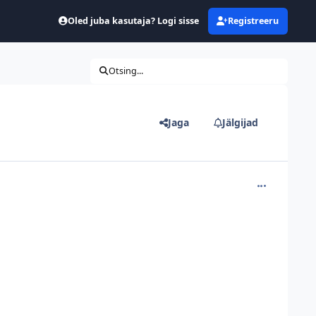
Oled juba kasutaja? Logi sisse
Registreeru
Otsing...
Jaga
Jälgijad
comment_213