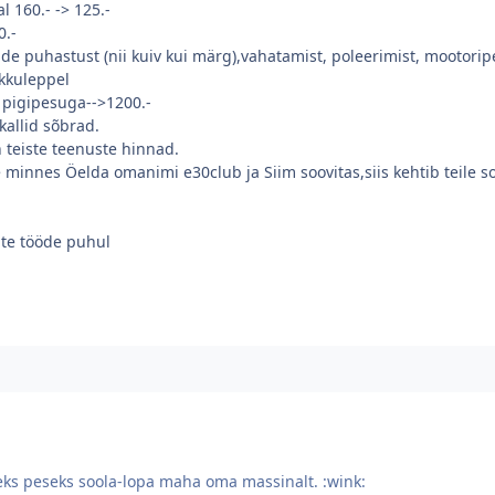
 160.- -> 125.-
0.-
ide puhastust (nii kuiv kui märg),vahatamist, poleerimist, mootori
kkuleppel
 pigipesuga-->1200.-
kallid sõbrad.
n teiste teenuste hinnad.
e minnes Öelda omanimi e30club ja Siim soovitas,siis kehtib teile 
te tööde puhul
eks peseks soola-lopa maha oma massinalt. :wink: