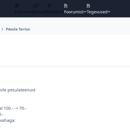
Foorumid
Garaaž
Edetabel
Foorumist
Tegevused
Pesula Tartus
bile pesulateenust
 100.- -> 70.-
.-
svahaga:
-