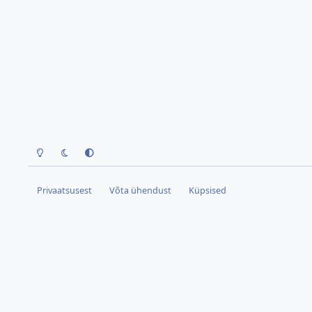
Hele teema
Tume teema
Kasuta seadme teemat
Privaatsusest
Võta ühendust
Küpsised
(OO=00=OO)