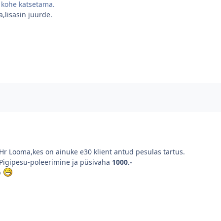
n kohe katsetama.
,lisasin juurde.
Hr Looma,kes on ainuke e30 klient antud pesulas tartus.
Pigipesu-poleerimine ja püsivaha
1000.-
b