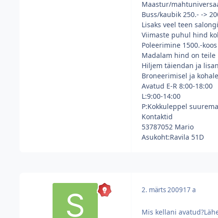
Maastur/mahtuniversaal
Buss/kaubik 250.- -> 20
Lisaks veel teen salong
Viimaste puhul hind ko
Poleerimine 1500.-koos
Madalam hind on teile 
Hiljem täiendan ja lisa
Broneerimisel ja kohal
Avatud E-R 8:00-18:00
L:9:00-14:00
P:Kokkuleppel suurema
Kontaktid
53787052 Mario
Asukoht:Ravila 51D
2. märts 2009
17 a
Mis kellani avatud?Läh