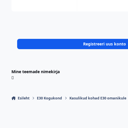
Registreeri uus konto
Mine teemade nimekirja
Esileht
E30 Kogukond
Kasulikud kohad E30 omanikule