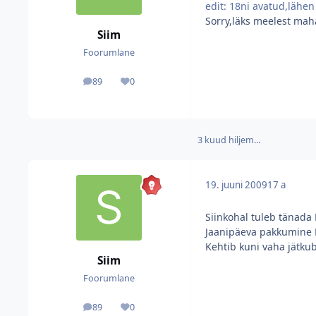
edit: 18ni avatud,lähe
Sorry,läks meelest maha
Siim
Foorumlane
89
0
postitused
Reputatsioon
3 kuud hiljem...
19. juuni 2009
17 a
Siinkohal tuleb tänada 
Jaanipäeva pakkumine 
Kehtib kuni vaha jätku
Siim
Foorumlane
89
0
postitused
Reputatsioon