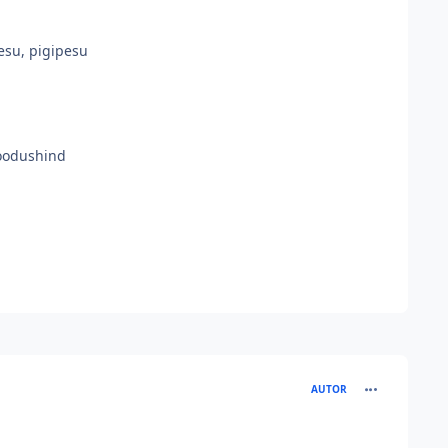
pesu, pigipesu
soodushind
comment_213
AUTOR