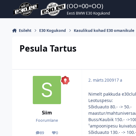
Hüppa postitusse
(OO=00=OO)
Eesti BMW E30 Kogukond
Esileht
E30 Kogukond
Kasulikud kohad E30 omanikule
Pesula Tartus
2. märts 2009
17 a
Nimelt pakkuda e30clu
Leotuspesu:
Sõiduauto 80.- -> 50.-
Siim
maastur/mahtuniversaal
Buss/Kaubik 150.- ->100
Foorumlane
¹ampoonipesu kuivatu
Sõiduauto 130.- -> 100.
89
0
postitused
Reputatsioon