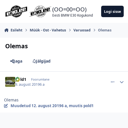
Hüppa postitusse
(OO=00=OO)
Logi sisse
Eesti BMW E30 Kogukond
Esileht
Müük - Ost - Vahetus
Varuosad
Olemas
Olemas
Jaga
Jälgijad
comment_133477
Autori statistika
pold1
Foorumlane
9. august 2019
6 a
Olemas
Muudetud
12. august 2019
6 a
, muutis pold1