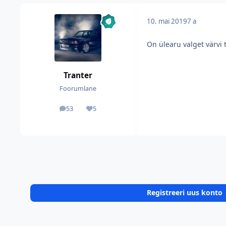
10. mai 2019
7 a
On ülearu valget värvi t
Tranter
Foorumlane
53
5
postitused
Reputatsioon
Registreeri uus konto