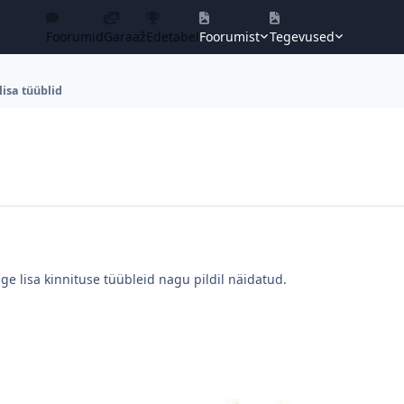
Foorumid
Garaaž
Edetabel
Foorumist
Tegevused
lisa tüüblid
ge lisa kinnituse tüübleid nagu pildil näidatud.