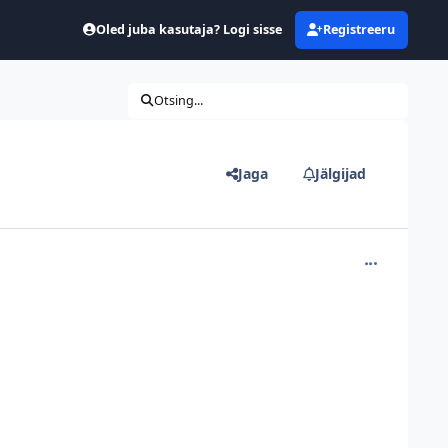
Oled juba kasutaja? Logi sisse
Registreeru
Otsing...
Jaga
Jälgijad
comment_131