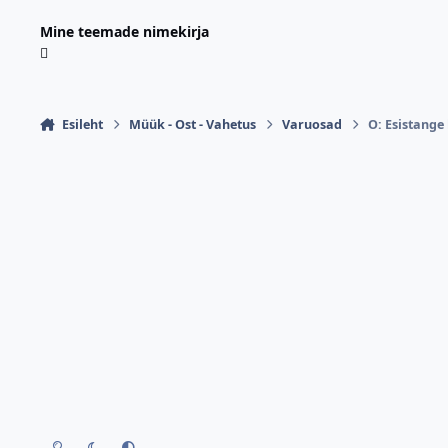
Mine teemade nimekirja
Esileht
Müük - Ost - Vahetus
Varuosad
O: Esistange 
Hele teema
Tume teema
Kasuta seadme teemat