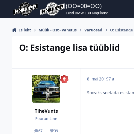
Hüppa postitusse
(OO=00=OO)
Eesti BMW E30 Kogukond
Esileht
Müük - Ost - Vahetus
Varuosad
O: Esistange 
O: Esistange lisa tüüblid
8. mai 2019
7 a
Sooviks soetada esistan
TiheVunts
Foorumlane
67
39
postitused
Reputatsioon