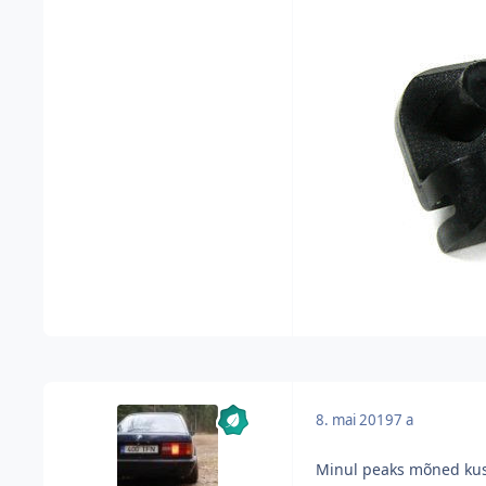
8. mai 2019
7 a
Minul peaks mõned kuski