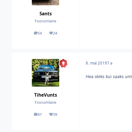
Sants
Foorumlane
54
24
postitused
Reputatsioon
8. mai 2019
7 a
Hea oleks kui saaks umb
TiheVunts
Foorumlane
67
39
postitused
Reputatsioon