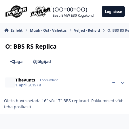
Hüppa postitusse
(OO=00=OO)
Logi sisse
Eesti BMW E30 Kogukond
Esileht
Müük - Ost - Vahetus
Veljed - Rehvid
O: BBS RS R
O: BBS RS Replica
Jaga
Jälgijad
comment_130950
Autori statistika
TiheVunts
Foorumlane
1. aprill 2019
7 a
Oleks huvi soetada 16" või 17" BBS replicaid. Pakkumised võib
teha postkasti.