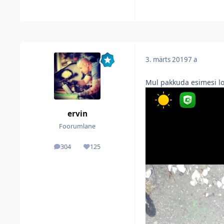
3. märts 2019
7 a
Mul pakkuda esimesi log
ervin
Foorumlane
304
125
postitused
Reputatsioon