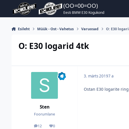
Hüppa postitusse
(OO=00=OO)
Eesti BMW E30 Kogukond
Esileht
Müük - Ost - Vahetus
Varuosad
O: E30 logari
O: E30 logarid 4tk
3. märts 2019
7 a
Ostan E30 logarite ring
Sten
Foorumlane
12
0
postitused
Reputatsioon