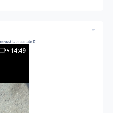
comment_130
nevust läbi aastate !?