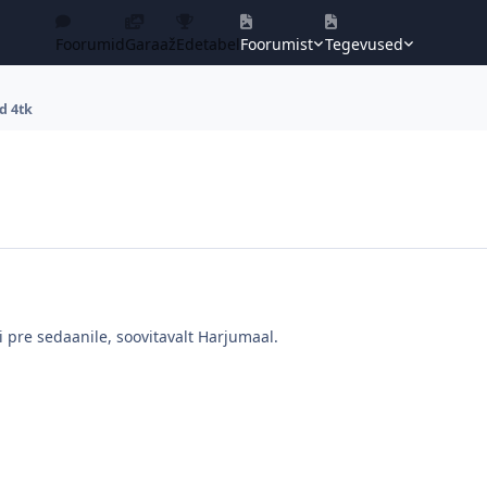
Foorumid
Garaaž
Edetabel
Foorumist
Tegevused
d 4tk
i pre sedaanile, soovitavalt Harjumaal.