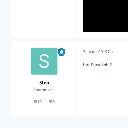
3. märts 2019
7 a
hind? asukoht?
Sten
Foorumlane
12
0
postitused
Reputatsioon