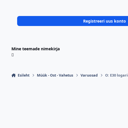
Registreeri uus konto
Mine teemade nimekirja
Esileht
Müük - Ost - Vahetus
Varuosad
O: E30 logari