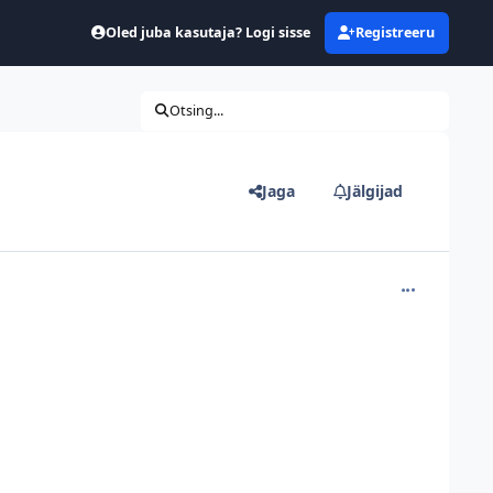
Oled juba kasutaja? Logi sisse
Registreeru
Otsing...
Jaga
Jälgijad
comment_130