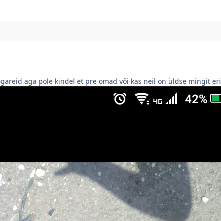
areid aga pole kindel et pre omad vôi kas neil on üldse mingit eri