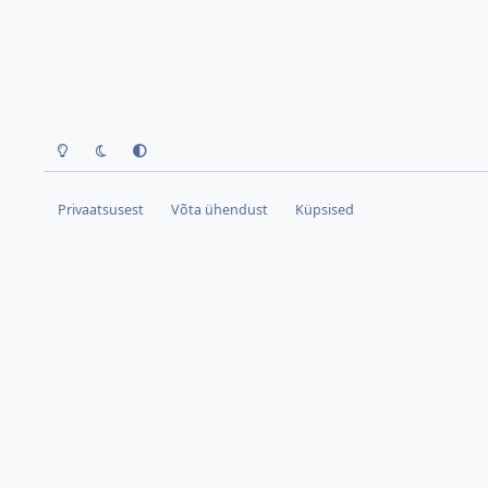
Hele teema
Tume teema
Kasuta seadme teemat
Privaatsusest
Võta ühendust
Küpsised
(OO=00=OO)
Copyright © 2006-2026.
All copyrights belong to their respective owners.