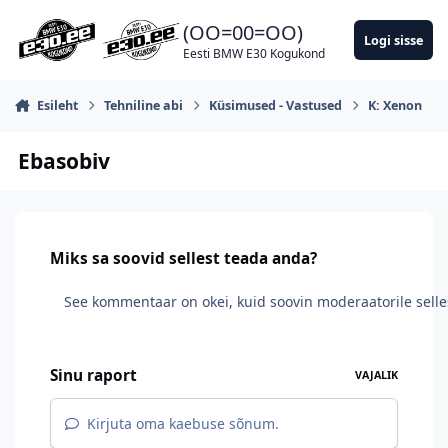
Hüppa postitusse
(OO=00=OO)
Logi sisse
Eesti BMW E30 Kogukond
Esileht
Tehniline abi
Küsimused - Vastused
K: Xenon
Ebasobiv
Miks sa soovid sellest teada anda?
Sinu raport
VAJALIK
Kirjuta oma kaebuse sõnum.